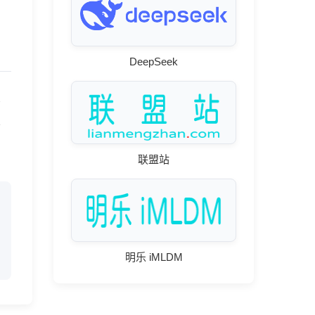
DeepSeek
篇
务
到
联盟站
明乐 iMLDM