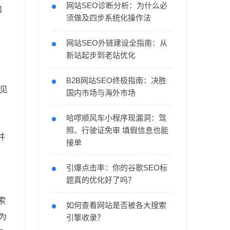
网站SEO诊断分析：为什么必
和
须做及四步系统化操作法
网站SEO外链建设全指南：从
新站起步到老站优化
B2B网站SEO终极指南：决胜
未见
国内市场与海外市场
哈啰顺风车小程序现漏洞：驾
照、行驶证免审 填假信息也能
并
接单
引爆点击率：你的谷歌SEO标
题真的优化好了吗？
索
如何查看网站是否被各大搜索
为
引擎收录？