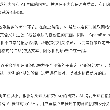
的内容和 AI 生成的内容。关键在于内容是否高质量、有用
那么就没有问题。
与了谷歌搜索的每个环节。在爬虫阶段，AI 帮助决定何时抓取网站;
其含义并过滤掉被谷歌认为低价值的页面。同时，SpamBrain
解新的和不寻常的搜索查询，帮助提供相关结果，即使是谷歌以前
同格式的信息(包括文本、图像和视频)整合在一起。
。谷歌会将用户查询拆解为多个聚焦的子查询（“查询分发”），
与索引的 “基础验证” 过程进行核对，以减少错误信息的出
影响正在减小。根据最近皮尤研究中心的研究，AI 摘要出现在搜
有 AI 概述时为15%。用户直接点击概述中的源链接的比例仅