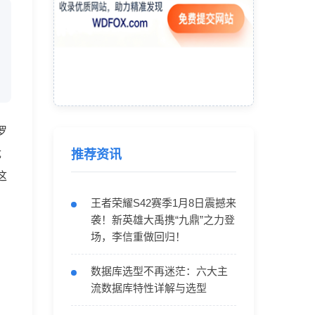
罗
优
推荐资讯
这
王者荣耀S42赛季1月8日震撼来
袭！新英雄大禹携“九鼎”之力登
场，李信重做回归！
网
数据库选型不再迷茫：六大主
流数据库特性详解与选型