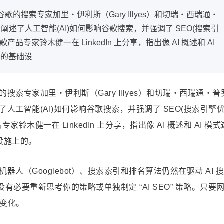
的搜索专家加里・伊利斯（Gary Illyes）和切瑞・西瑞通・
awin)详细阐述了人工智能(AI)如何影响谷歌搜索，并强调了 SEO(搜索引
专家铃木健一在 LinkedIn 上分享，指出像 AI 概述和 AI
索的基础设
索专家加里・伊利斯（Gary Illyes）和切瑞・西瑞通・普
in)详细阐述了人工智能(AI)如何影响谷歌搜索，并强调了 SEO(搜索引擎
木健一在 LinkedIn 上分享，指出像 AI 概述和 AI 模式
设施上的。
人（Googlebot）、搜索索引和排名算法仍然在驱动 AI 搜
有必要重新思考你的策略或单独制定 “AI SEO” 策略。只要
变化。