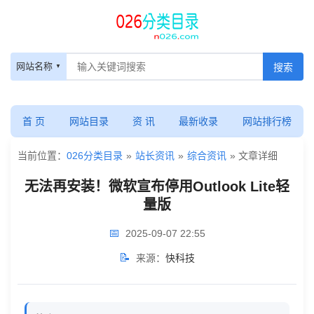
无
网站名称
法
再
首 页
网站目录
资 讯
最新收录
网站排行榜
安
当前位置：
026分类目录
»
站长资讯
»
综合资讯
» 文章详细
装！
无法再安装！微软宣布停用Outlook Lite轻
量版
微
📅
2025-09-07 22:55
软
📝
来源：
快科技
宣