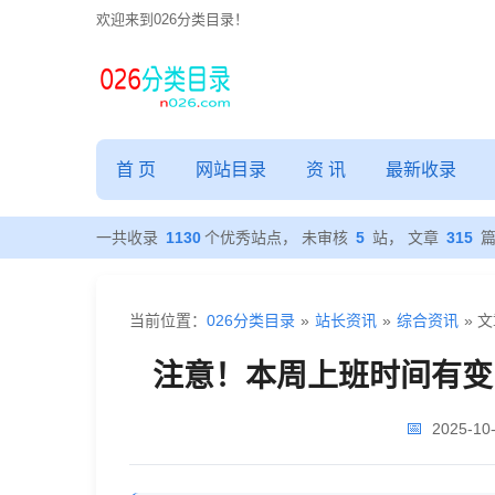
欢迎来到026分类目录！
注
意！
首 页
网站目录
资 讯
最新收录
本
一共收录
1130
个优秀站点， 未审核
5
站， 文章
315
周
当前位置：
026分类目录
»
站长资讯
»
综合资讯
» 
上
注意！本周上班时间有变 
班
📅
2025-10-
时