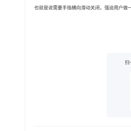
用
也就是说需要手指横向滑动关闭，强迫用户做
户
记
得
扫
定
闹
钟