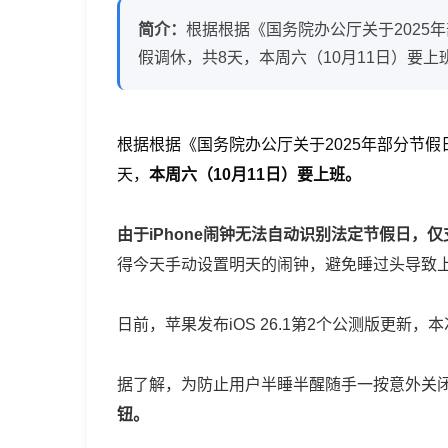
间
简介：
根据根据《国务院办公厅关于2025
有
假调休，共8天，本周六（10月11日）要上
变
根据根据《国务院办公厅关于2025年部分节假
周
天，
本周六（10月11日）要上班。
六
由于iPhone闹钟无法自动识别法定节假日
要
得今天手动设置明天的闹钟，避免睡过头导致
补
日前，苹果发布iOS 26.1第2个公测版更新
班
据了解，为防止用户半睡半醒随手一按意外关
iPhone
钮。