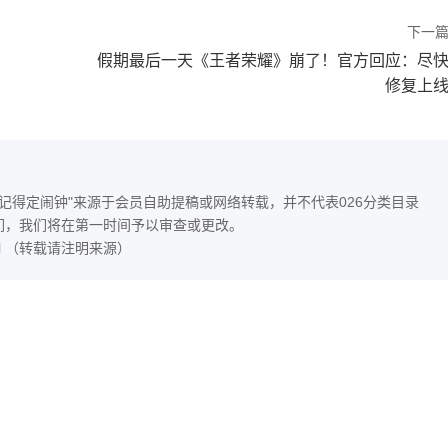
下一
假期最后一天《王者荣耀》崩了！官方回应：尽
修复上
用户记得定闹钟"来源于会员自助提稿或网络转载，并不代表026分类目录
联系我们，我们将在第一时间予以审查或更改。
l
（转载请注明来源）