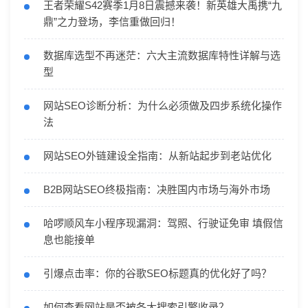
王者荣耀S42赛季1月8日震撼来袭！新英雄大禹携“九
鼎”之力登场，李信重做回归！
数据库选型不再迷茫：六大主流数据库特性详解与选
型
网站SEO诊断分析：为什么必须做及四步系统化操作
法
网站SEO外链建设全指南：从新站起步到老站优化
B2B网站SEO终极指南：决胜国内市场与海外市场
哈啰顺风车小程序现漏洞：驾照、行驶证免审 填假信
息也能接单
引爆点击率：你的谷歌SEO标题真的优化好了吗？
如何查看网站是否被各大搜索引擎收录？