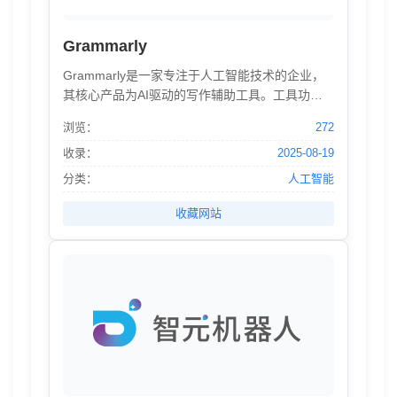
Grammarly
Grammarly是一家专注于人工智能技术的企业，
其核心产品为AI驱动的写作辅助工具。工具功能
涵盖语法检查、剽窃检测、生成式写作建议等，
浏览：
272
支持多平台使用，旨在提升个人及团队写作质量
与效率。企业版解决方案强调数据隐私与安全，
收录：
2025-08-19
符合SOC 2标准，并提供自定义管理功能。截至
分类：
人工智能
2025年，Grammarly服务全球超4000万个人用户
及5万家组织，并在2024年一级市场估值达130亿
收藏网站
美元。公司承诺负责任AI创新，构建隐私优先、
减少偏见的技术体系。