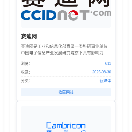
赛迪网
赛迪网是工业和信息化部直属一类科研事业单位
中国电子信息产业发展研究院旗下具有影响力的
IT创新网络媒体和专业市场研究机构，秉承“影响
浏览：
611
力就是生命力”,“专业创造价值”的理念，坚持“融
媒、融智 、融产、 融商”发展战略，扎根工业和
收录：
2025-08-30
信息化领域，构建了集期刊、资讯、数据、视频
分类：
新媒体
于一体的融媒体智能化传播平台；具有专业会议
赛事策划和落地能力及全媒体矩阵的深度传播渠
收藏网站
道，持续打造工信领域国际型和国家级高水平活
动；基于赛迪研究院深厚的智力资源和数据积
累，面向政府、企业、投资机构提供专业权威的
“市场地位认证”和行业研究咨询服务。