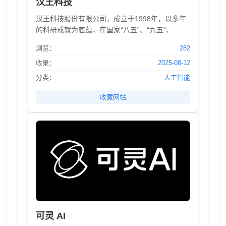
汉王科技
汉王科技股份有限公司，成立于1998年，以多年
的科研成就为底蕴，在国家“八五”、“九五”、
“863”、自然科学基金等重点项目的支持下，率先
浏览：
282
研究、开发、应用、推广多元智能人机交互技术
与产品，不仅从真正意义上解决了中国人的输入
收录：
2025-08-12
问题，更是保证了中国人与世界信息文明的共同
分类：
人工智能
进步，从而成为激励民族高科技产业奋发图强的
一面旗帜。
收藏网站
可灵 AI