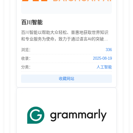
百川智能
百川智能以帮助大众轻松、普惠地获取世界知识
和专业服务为使命，致力于通过语言AI的突破，
构建中国最优秀的大模型底座。百川大模型，融
浏览：
336
合了意图理解、信息检索以及强化学习技术，结
合有监督微调与人类意图对齐，在知识问答、文
收录：
2025-08-19
本创作领域表现突出。
分类：
人工智能
收藏网站