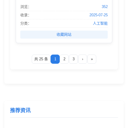
能前沿研究，持续打造更具拓展性更普惠的人工
浏览：
352
智能软件平台，推动经济、社会和人类的发展，
并持续吸引及培养顶尖人才，共同塑造未来。
收录：
2025-07-25
分类：
人工智能
收藏网站
共 25 条
1
2
3
›
»
推荐资讯