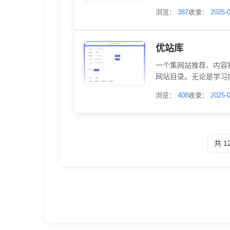
时也是站长推广网站值
浏览：
387
收录：
2025-
优站库
一个集网站推荐、内容
网站目录。无论是学习
务办公的效率工具站点
浏览：
408
收录：
2025-
的建站交流社区。站长
航，我们为你清晰分类
的网站而烦恼，只需轻
共 1