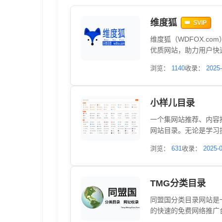
结
维度狐
SVIP
果
维度狐（WDFOX.c
-
优质网站，助力用户快
站推广、提升品牌曝光
浏览：
1140
收录：
2025-
026
分
小样儿目录
一个集网站推荐、内容
类
网站目录。无论是学习
务办公的效率工具站点
浏览：
631
收录：
2025-
目
的建站交流社区。站长
航，我们为你清晰分类
的网站而烦恼，只需轻
录
TMG分类目录
同盟国分类目录网站是
的快速的免费网络推广
站。