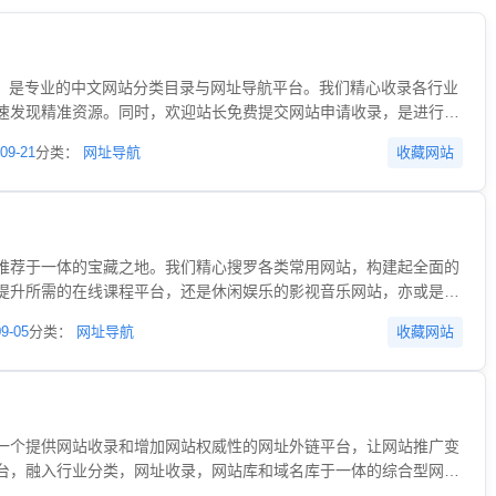
om）是专业的中文网站分类目录与网址导航平台。我们精心收录各行业
速发现精准资源。同时，欢迎站长免费提交网站申请收录，是进行网
和流量的理想平台。 - 收录优秀网站，提供精准分类导航服务
09-21
分类：
网址导航
收藏网站
推荐于一体的宝藏之地。我们精心搜罗各类常用网站，构建起全面的
提升所需的在线课程平台，还是休闲娱乐的影视音乐网站，亦或是商
，都能在我们的分类大全中快速找到。同时，我们也是一个充满活力
09-05
分类：
网址导航
收藏网站
们在此分享经验、探讨技术，共同提升网站建设水平。作为网址导
，节省寻找优质网站的时间和精力。在这里，你无需再为找不到合适
轻一点，就能开启精彩的网络之旅。
一个提供网站收录和增加网站权威性的网址外链平台，让网站推广变
台，融入行业分类，网址收录，网站库和域名库于一体的综合型网