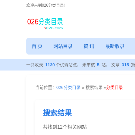
欢迎来到026分类目录！
分
类
首 页
网站目录
资 讯
最新收录
目
一共收录
1130
个优秀站点， 未审核
5
站， 文章
315
录
当前位置：
026分类目录
» 搜索结果 »
分类目录
-
搜
搜索结果
索
共找到
12
个相关网站