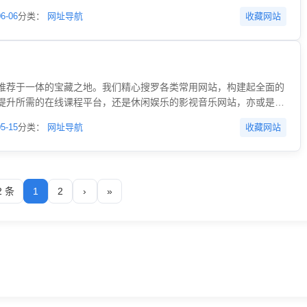
得信任选择的平台。
06-06
分类：
网址导航
收藏网站
推荐于一体的宝藏之地。我们精心搜罗各类常用网站，构建起全面的
提升所需的在线课程平台，还是休闲娱乐的影视音乐网站，亦或是商
，都能在我们的分类大全中快速找到。同时，我们也是一个充满活力
05-15
分类：
网址导航
收藏网站
们在此分享经验、探讨技术，共同提升网站建设水平。作为网址导
，节省寻找优质网站的时间和精力。在这里，你无需再为找不到合适
轻一点，就能开启精彩的网络之旅。
2 条
1
2
›
»