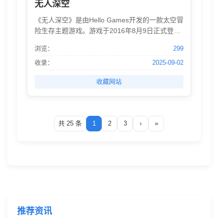
无人深空
《无人深空》是由Hello Games开发的一款太空冒
险生存主题游戏。游戏于2016年8月9日正式登陆
PS平台，于2016年8月12日登陆PC平台，在
浏览：
299
2018年7月24日登陆XboxOne平台，在2022年10
月7日登陆Nintendo Switch平台。
收录：
2025-09-02
收藏网站
共 25 条
1
2
3
›
»
推荐资讯