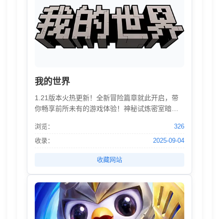
我的世界
1.21版本火热更新！全新冒险篇章就此开启，带
你畅享前所未有的游戏体验！神秘试炼密室暗藏
挑战与宝藏，新生物沼骸、旋风人携独特机制来
浏览：
326
袭。重锤武器搭配专属附魔，合成器助力全自动
生产。试炼盛典开启，在系列活动中获取战利品
收录：
2025-09-04
宝箱，开启赢得奖励。风之咏叹破空降临，驾驭
收藏网站
风暴，开启全新元素冒险！这个暑假，快来方块
世界，书写属于你的冒险故事！