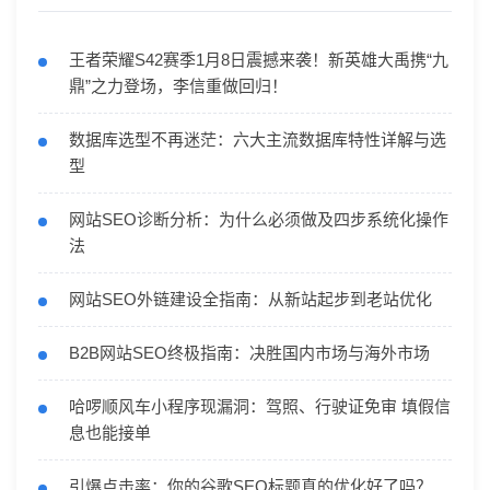
王者荣耀S42赛季1月8日震撼来袭！新英雄大禹携“九
鼎”之力登场，李信重做回归！
数据库选型不再迷茫：六大主流数据库特性详解与选
型
网站SEO诊断分析：为什么必须做及四步系统化操作
法
网站SEO外链建设全指南：从新站起步到老站优化
B2B网站SEO终极指南：决胜国内市场与海外市场
哈啰顺风车小程序现漏洞：驾照、行驶证免审 填假信
息也能接单
引爆点击率：你的谷歌SEO标题真的优化好了吗？