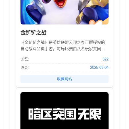
金铲铲之战
《金铲铲之战》是英雄联盟云顶之弈正版授权的
自动战斗品类手游，每局比赛由八名玩家共同进
行一场各自为战的博弈对抗，玩家通过招兵买
浏览：
322
马，融合英雄，提升战力，排兵布阵，成为最终
立于战场上的赢家。
收录：
2025-09-04
收藏网站