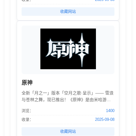
收藏网站
原神
全新「月之一」版本「空月之歌·呈示」—— 雪浪
与苍林之舞，现已推出！《原神》是由米哈游自
研的一款开放世界冒险RPG。你将在游戏中探索
浏览：
1400
一个被称作「提瓦特」的幻想世界。在这广阔的
世界中，你可以踏遍七国，邂逅性格各异、能力
收录：
2025-09-08
独特的同伴，与他们一同对抗强敌，踏上寻回血
收藏网站
亲之路；也可以不带目的地漫游，沉浸在充满生