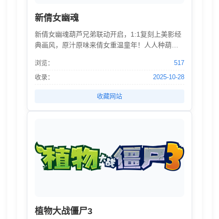
新倩女幽魂
新倩女幽魂葫芦兄弟联动开启，1:1复刻上美影经
典画风，原汁原味来倩女重温童年！人人种葫
芦，家家有神娃，葫芦娃版关宁乐趣加倍！高级
浏览：
517
感冷系蛇精&酷感蝎王，暗黑美学CP张力拉满！
收录：
2025-10-28
收藏网站
植物大战僵尸3