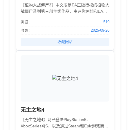
《植物大战僵尸3》中文版是EA正版授权的植物大
战僵尸系列第三部主线作品，由迷你创想和EA合
作研发，本作将在保持IP原汁原味感受的基础
浏览：
519
上，进行开创式的设计和共创。我们致力于打造
一款长续经营、健康活力的作品，努力让这个满
收录：
2025-09-26
载童年欢乐的IP焕发更多光彩
收藏网站
无主之地4
《无主之地4》现已登陆PlayStation5、
XboxSeriesX|S，以及通过Steam和Epic游戏商城