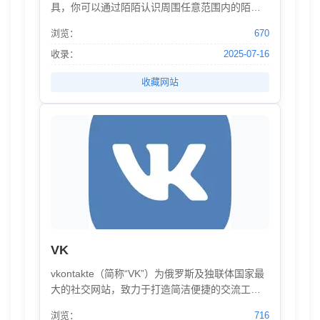
具，你可以通过陌陌认识周围任意范围内的陌生
人，查看TA的个人信息和位置，并同TA聊天互
浏览：
670
动。通过陌陌，你可以非常及时的将网络关系转
换为线下的真实关系。
收录：
2025-07-16
收藏网站
VK
vkontakte（简称“VK”）为俄罗斯及独联体国家最
大的社交网站，致力于打造简洁便捷的交流工
具，联通生产、生活和服务。
浏览：
716