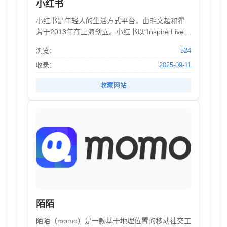
小红书
小红书是年轻人的生活方式平台，由毛文超和瞿
芳于2013年在上海创立。小红书以“Inspire Lives
分享和发现世界的精彩”为使命，用户可以通过短
浏览：
524
视频、图文等形式记录生活点滴，分享生活方
式，并基于兴趣形成互动。截至到2019年10月，
收录：
2025-09-11
小红书月活跃用户数已经过亿，其中70%用户是
收藏网站
90后，并持续快速增长。
陌陌
陌陌（momo）是一款基于地理位置的移动社交工