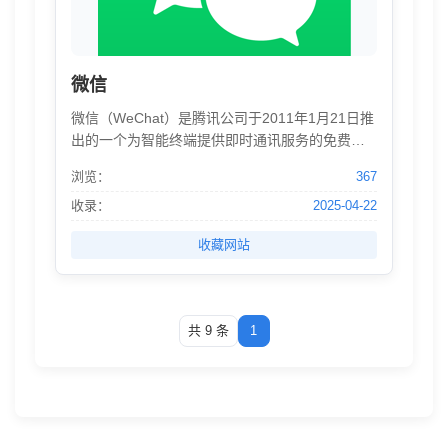
微信
微信（WeChat）是腾讯公司于2011年1月21日推
出的一个为智能终端提供即时通讯服务的免费应
用程序，由张小龙所带领的腾讯广州研发中心产
浏览：
367
品团队打造。 微信为用户提供聊天、朋友圈、微
信支付、公众平台、微信小程序等功能，同时提
收录：
2025-04-22
供城市服务、拦截系统等服务。2012年4月，腾讯
收藏网站
公司将微信推向国际市场，更新为“Wechat”。
共 9 条
1