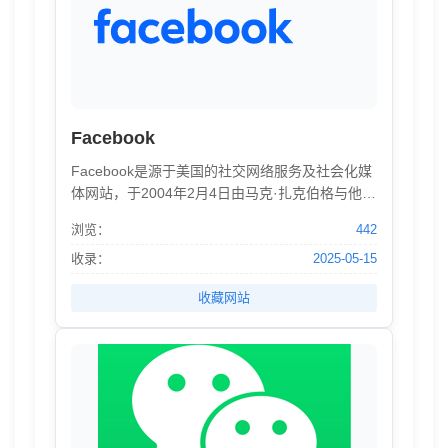
Facebook
Facebook是源于美国的社交网络服务及社会化媒
体网站，于2004年2月4日由马克·扎克伯格与他的
哈佛大学室友们所创立，总部位于美国加州圣马
浏览：
442
特奥县门洛帕克市。目前尚无官方的中文译名，
习惯译为脸书、脸谱等。Facebook用户除了文字
收录：
2025-05-15
消息之外，还可发送图片、视频、文档、贴图和
收藏网站
声音媒体消息给其他用户，以及透过集成的地图
功能分享用户的所在位置。