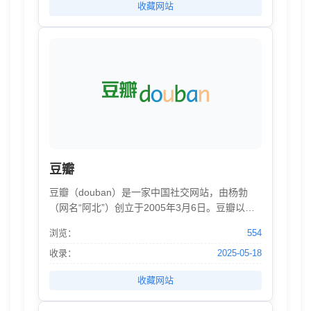
收藏网站
豆瓣
豆瓣（douban）是一家中国社交网站，由杨勃
（网名“阿北”）创立于2005年3月6日。豆瓣以书
影音起家，亦是一个在线数据库，提供关于书
浏览：
554
籍、电影、电视、音乐、游戏、舞台剧等作品的
信息，无论描述还是评论都由用户提供。网站还
收录：
2025-05-18
提供书影音推荐、线下同城活动、小组话题交流
收藏网站
等多种服务功能，它更像一个集品味系统（读
书、电影、电视、音乐）、表达系统（我读、我