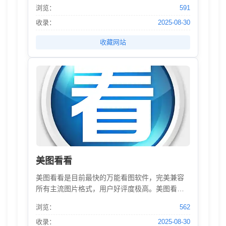
顶盒论坛,智能电视软件下载,Android智能电视机,
浏览：
591
智能电视游戏。安卓智能电视TV应用市场,TV OS
Rom,刷机教程,安卓TV软件下载,Android电视软件
收录：
2025-08-30
商店,智能电视APP应用分享和交流。
收藏网站
美图看看
美图看看是目前最快的万能看图软件，完美兼容
所有主流图片格式，用户好评度极高。美图看看
采用自主研发的图像引擎，专门针对数码照片优
浏览：
562
化，使大图片的浏览性能全面提升，马上体验飞
一般的看图速度吧！更可一键分享新浪微博和人
收录：
2025-08-30