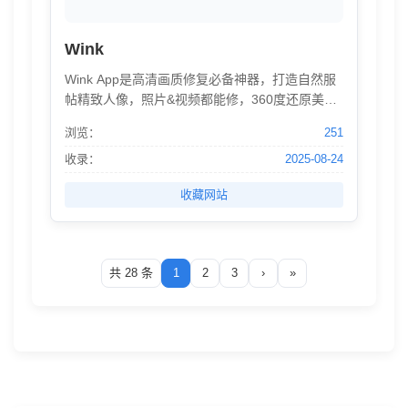
Wink
Wink App是高清画质修复必备神器，打造自然服
帖精致人像，照片&视频都能修，360度还原美貌
无死角，Get氛围感影像，美图秀秀荣誉出品。
浏览：
251
Wink PC版是桌面端AI视频编辑工具，打造“AI+视
频剪辑=修一帧，用全局”的全新创作体验，服务
收录：
2025-08-24
于视频内容创作者，AI视频前沿效果尽在Wink PC
收藏网站
版。
共 28 条
1
2
3
›
»