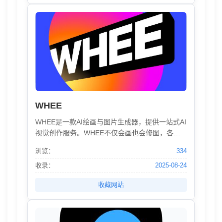
WHEE
WHEE是一款AI绘画与图片生成器，提供一站式AI
视觉创作服务。WHEE不仅会画也会修图，各种AI
修图功能一应俱全。使用门槛低，用户只需用自
浏览：
334
然语言表述需求，就能轻松上手。在画廊中，用
户可以欣赏并学习来自多领域创作者的精美作
收录：
2025-08-24
品，为创作提供丰富的灵感来源，进而促进二创
收藏网站
和设计师间的交流与合作。