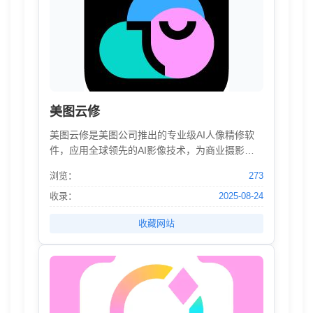
美图云修
美图云修是美图公司推出的专业级AI人像精修软
件，应用全球领先的AI影像技术，为商业摄影后
期提供全方位智能修图服务，打造真实、自然、
浏览：
273
干净、通透的人像精修效果，又好又快地完成照
片批量处理工作，助力企业降本、提效、增收。
收录：
2025-08-24
收藏网站