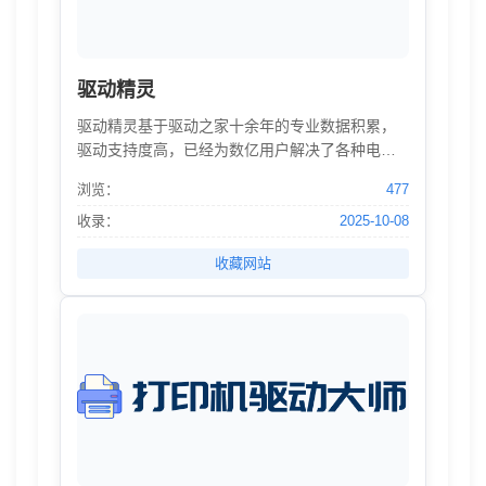
驱动精灵
驱动精灵基于驱动之家十余年的专业数据积累，
驱动支持度高，已经为数亿用户解决了各种电脑
驱动问题、系统故障，是目前有效的驱动软件。
浏览：
477
驱动精灵网卡驱动版，支持市面常见的网卡设
备，冷门网卡可用手机联网下载，完整解决系统
收录：
2025-10-08
新装问题。
收藏网站