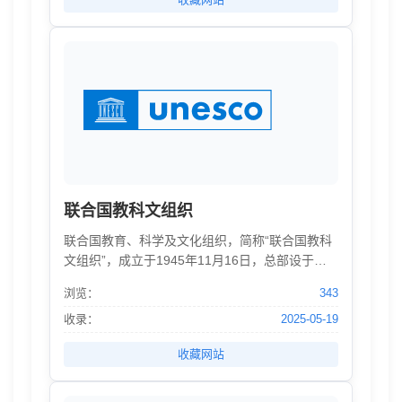
和资金协助，确保全球金融制度运作正常。其总
部设在华盛顿特区。我们常听到的“特别提款权”就
是该组织于1969年创设的。
联合国教科文组织
联合国教育、科学及文化组织，简称“联合国教科
文组织”，成立于1945年11月16日，总部设于法
国巴黎，现有195个成员国。 联合国教科文组织
浏览：
343
致力于推动各国在教育、科学和文化领域开展国
际合作，以此共筑和平。其主要机构包括大会、
收录：
2025-05-19
执行局和秘书处。 2021年10月7日，联合国教科
收藏网站
文组织教师教育中心揭牌仪式在上海举行。