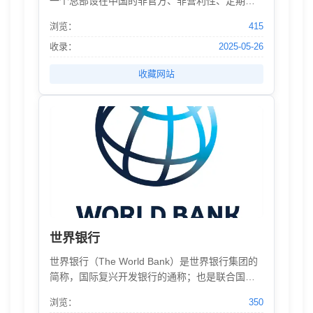
一个总部设在中国的非官方、非营利性、定期、
定址国际组织，由29个成员国共同发起，于2001
浏览：
415
年2月在海南省琼海市博鳌镇正式宣布成立。博鳌
镇为论坛总部的永久所在地，每年定期举行年
收录：
2025-05-26
会。论坛成立的初衷，是促进亚洲经济一体化。
收藏网站
论坛当今的使命，是为亚洲和世界发展凝聚正能
量。
世界银行
世界银行（The World Bank）是世界银行集团的
简称，国际复兴开发银行的通称；也是联合国的
一个专门机构。 世界银行成立于1945年，1946年
浏览：
350
6月开始营业，由国际复兴开发银行、国际开发协