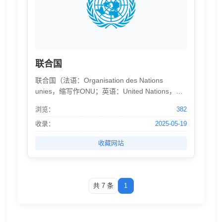
联合国
联合国（法语：Organisation des Nations
unies，缩写作ONU；英语：United Nations，缩
写作UN或U.N.），是在第二次世界大战后成立的
浏览：
382
一个由主权国家组成的政府间国际组织。1945年
10月24日，在美国旧金山签订的《联合国宪章》
收录：
2025-05-19
生效，联合国正式成立。 联合国的宗旨是：维护
收藏网站
国际和平与安全；发展国际间以尊重各国人民平
等权利及自决原则为基础的友好关系；进行国际
合作，以解决国际间经济、社会、文化和人道主
义性质的问题，并促进对于全体人类的人权和基
共 7 条
1
本自由的尊重。