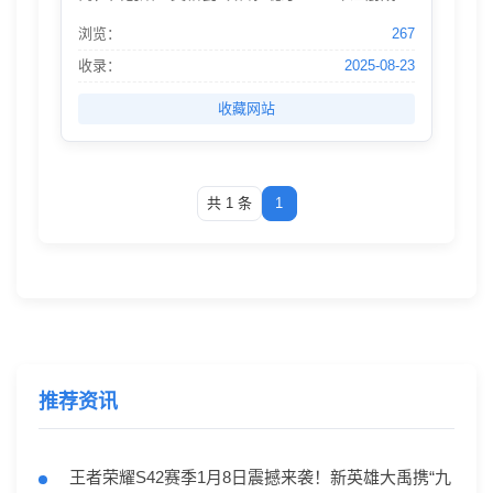
立，最初销售笔和钱包等商品。1948年，宜家开
浏览：
267
始售卖家具，从而开启了其产品系列的历史。宜
家的产品种类繁多，包括座椅/沙发、办公用品、
收录：
2025-08-23
卧室系列、厨房系列、照明系列、纺织品、炊
收藏网站
具、房屋储藏、儿童产品等约10,000个产品。
共 1 条
1
推荐资讯
王者荣耀S42赛季1月8日震撼来袭！新英雄大禹携“九